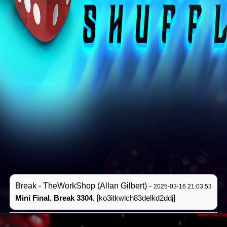
Break - TheWorkShop (Allan Gilbert) -
2025-03-16 21:03:53
Mini Final. Break 3304.
[
ko3itkwlch83delkd2ddj
]
Résultat #14
FINAL
(
)
2025-03-16 21:03:53