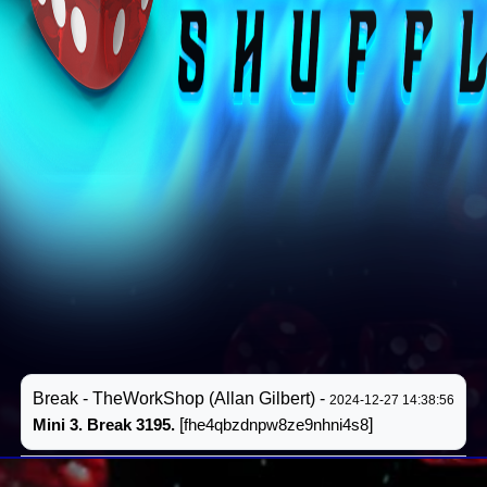
Break - TheWorkShop (Allan Gilbert) -
2024-12-27 14:38:56
Mini 3. Break 3195.
[
fhe4qbzdnpw8ze9nhni4s8
]
Résultat #12
FINAL
(
)
2024-12-27 14:38:56